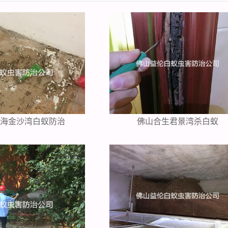
中海金沙湾白蚁防治
佛山合生君景湾杀白蚁