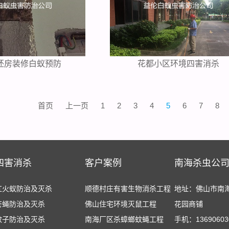
坯房装修白蚁预防
花都小区环境四害消杀
首页
上一页
1
2
3
4
5
6
7
8
四害消杀
客户案例
南海杀虫公
红火蚁防治及灭杀
顺德村庄有害生物消杀工程
地址：佛山市南
苍蝇防治及灭杀
佛山住宅环境灭鼠工程
花园商铺
蚊子防治及灭杀
南海厂区杀蟑螂蚊蝇工程
手机：13690603