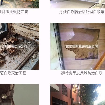
业除虫灭蚊防四害
丹灶白蚁防治站处理白蚁巢
芦苞白蚁灭治工程
狮岭皮革皮具城防治白蚁