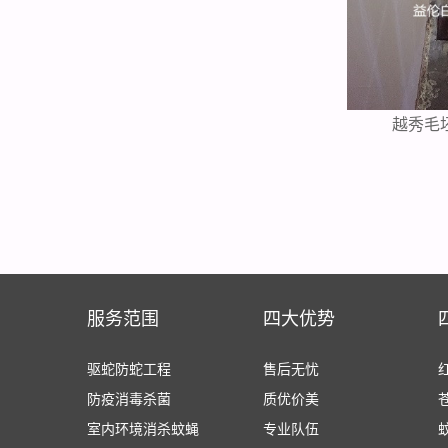
越秀毛
服务范围
四大优势
驱蛇防蛇工程
售后无忧
防疫消毒杀菌
质优价美
室内环境消杀蚊蝇
专业队伍