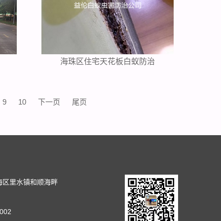
海珠区住宅天花板白蚁防治
9
10
下一页
尾页
司
海区里水镇和顺海畔
002