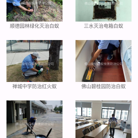
顺德园林绿化灭治白蚁
三水灭治电箱白蚁
禅城中学防治红火蚁
佛山碧桂园防治白蚁