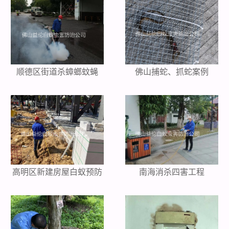
顺德区街道杀蟑螂蚊蝇
佛山捕蛇、抓蛇案例
高明区新建房屋白蚁预防
南海消杀四害工程