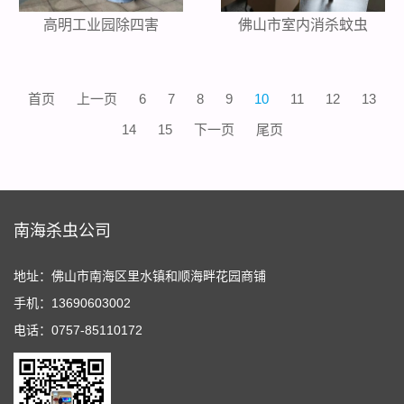
高明工业园除四害
佛山市室内消杀蚊虫
首页
上一页
6
7
8
9
10
11
12
13
14
15
下一页
尾页
南海杀虫公司
地址：佛山市南海区里水镇和顺海畔花园商铺
手机：13690603002
电话：0757-85110172