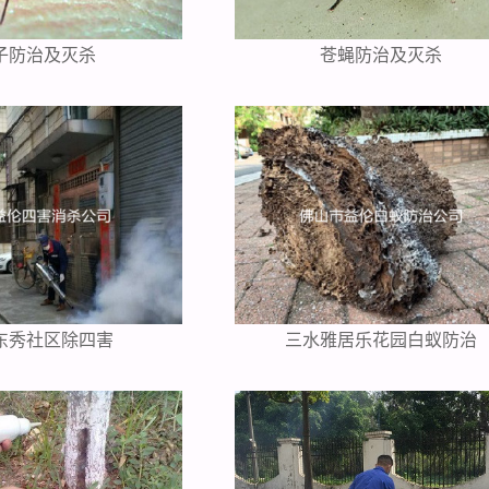
子防治及灭杀
苍蝇防治及灭杀
东秀社区除四害
三水雅居乐花园白蚁防治