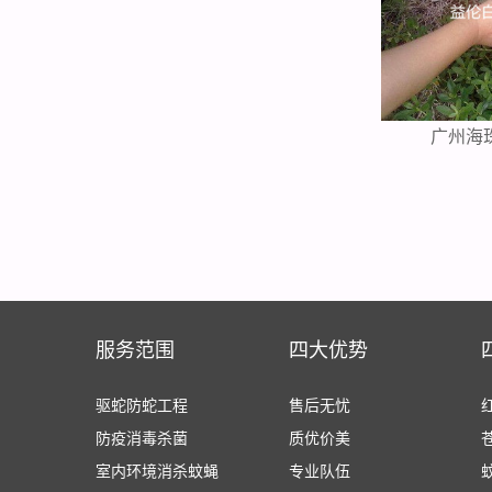
广州海
服务范围
四大优势
驱蛇防蛇工程
售后无忧
防疫消毒杀菌
质优价美
室内环境消杀蚊蝇
专业队伍