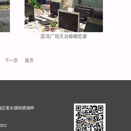
荔湾广场灭治蟑螂危害
下一页
尾页
司
海区里水镇和顺海畔
002