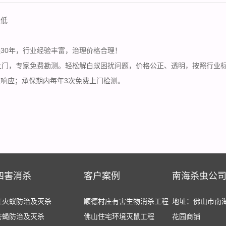
最低
30年，行业经验丰富，治理价格合理！
上门，专家免费勘测。轻松解白蚁困扰问题，价格公正、透明，按照行业
响应；承保期内每年3次免费上门检测。
四害消杀
客户案例
南海杀虫公
红火蚁防治及灭杀
顺德村庄有害生物消杀工程
地址：佛山市南
苍蝇防治及灭杀
佛山住宅环境灭鼠工程
花园商铺