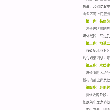
极高。装修防蚁
山各区可上门服
第一步：装修前
装修进场前是防
墙体缝隙、管道
第二步：地基土
白蚁多从地下入
均匀
喷洒消杀
，
第三步：木质建
装修所用木龙骨
板材内部虫卵及
第四步：缝隙封
装修收尾阶段，
彻底筑牢居家防
佛山南海、顺德