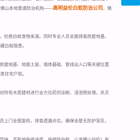
高明益伦白蚁防治公司
荐佛山本地靠谱防治机构——
，佛
，杜绝白蚁食物来源。同时专业人员全面排查房屋地基、
潜藏白蚁隐患。
房屋地基、地面土层、墙体基础、管线出入口等关键位置
各类住宅户型。
对所有木质建材进行全方位药剂涂刷、浸泡预处理，杀灭
员上门
全面复检
，排查遗漏点位，确保全屋无防护盲区，
异味，不影响装修进度。装修防白蚁，认准佛山益伦！有