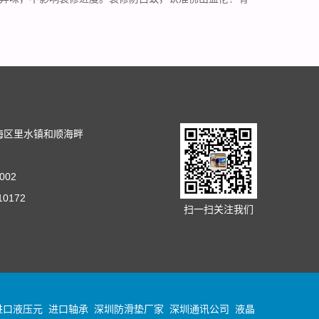
司
海区里水镇和顺海畔
002
10172
扫一扫关注我们
进口液压元
进口轴承
深圳防滑垫厂家
深圳通讯公司
液晶