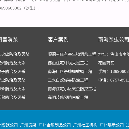
690603002（刘生）。
四害消杀
客户案例
南海杀虫公
红火蚁防治及灭杀
顺德村庄有害生物消杀工程
地址：佛山市南
苍蝇防治及灭杀
佛山住宅环境灭鼠工程
花园商铺
蚊子防治及灭杀
南海厂区杀蟑螂蚊蝇工程
手机：13690603
臭虫防治及灭杀
三水白蚁侵害防治工程
电话：0757-851
蟑螂防治及灭杀
南海住宅小区蚊虫防控工程
老鼠防治及灭杀
高明装修预防白蚁工程
州餐饮公司
广州货架
广州金属制品公司
广州社工机构
广州展示公司