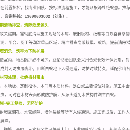
重在前置把控，找专业团队、按标准流程施工，才能从根源杜绝蚁患。推
务，
咨询热线：13690603002（刘生）
。
期清场排查，清除蚁患源头
蚁关键期。需彻底清理
施工现场
的木屑、废旧板材、纸箱等白蚁喜食杂物
孔洞、阳台、厨卫等潮湿重点区域，精准排查隐蔽蚁巢、蚁路，提前清除
壤消杀，筑牢地下防护层
侵室内，地基防护必不可少。益伦防治团队会采用合规长效环保药剂，对
形成封闭防虫隔离带，阻断白蚁地下入侵通道，防护时效持久，适配佛山
材预处理，杜绝板材带虫
、木地板、定制柜体、木门等木质材料，是白蚁主要侵蚀对象。施工中会
幼虫，同时在木材表面形成防护膜，从源头避免木质构件滋生白蚁。
堵+完工复检，闭环防护
封堵空调孔、水管缝隙、墙体裂缝等所有入侵通道。施工完成后，工作人
蚁屏障。
、禅城、高明、三水各区均可快速上门，专业团队持证施工，药剂安全无