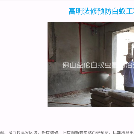
高明装修预防白蚁工
湿，是白蚁高发区域。新房装修、旧房翻新若忽略白蚁预防，后期极易出