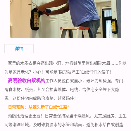
详情
家里的木质衣柜突然出现小洞，地板缝隙里冒出细碎木屑……你以
为是家具老化？小心！可能是“隐形破坏王”白蚁悄悄入侵了！
高明验收白蚁机构
工作人员说白蚁虽小，破坏力却极强，专门
啃食木材、纸张，甚至会损害墙体、电线，给住宅安全埋下大隐
患。这份住宅白蚁防治攻略，赶紧码住！
日常预防：从源头断了白蚁“生路”
预防比治理更重要！日常要保持家里干燥通风，尤其是厨房、卫生
间等潮湿区域，及时修复漏水的水管和墙面，避免积水给白蚁创造