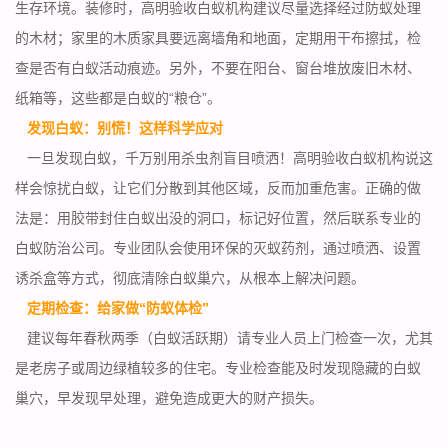
生存环境
。装修时，高明验收白蚁机构建议尽量选择经过防蚁处理
的木材；家里的木质家具要远离墙角和地面，定期用干布擦拭，检
查是否有白蚁活动痕迹。另外，不要在阳台、窗台堆放废旧木材、
纸箱等，这些都是白蚁的“粮仓”。
发现白蚁：别慌！这样科学应对
一旦发现白蚁，千万别用杀虫剂
盲目喷洒
！高明验收白蚁机构说这
样会惊扰白蚁，让它们分散到其他区域，反而加重危害。正确的做
法是：用胶带封住白蚁出没的洞口，标记好位置，然后联系专业的
白蚁防治公司。专业团队会使用环保的灭蚁药剂，通过喷洒、设置
诱杀盒等方式，彻底清除白蚁巢穴，从根本上解决问题。
定期检查：给家做“防蚁体检”
建议每年春秋两季（白蚁活跃期）请专业人员上门检查一次，尤其
是老房子或周边绿植较多的住宅。专业检查能及时发现隐藏的
白蚁
巢穴
，早发现早处理，避免造成更大的财产损失。