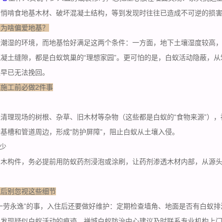
悄悄啃食地基木材、破坏混凝土结构，等到发现时往往已造成不可逆的损
蚁为啥偏爱地基？
暖潮湿的环境，而地基恰好满足这两个条件：一方面，地下土壤湿度较高
凝土缝隙，都是白蚁筑巢的“理想家园”。更可怕的是，白蚁活动隐蔽，
失早已无法挽回。
施工前必做2件事
清理现场的树根、杂草、旧木材等杂物（这些都是白蚁的“食物来源”）
基槽和管道周边，形成“防护屏障”，阻止白蚁从土壤入侵。
能少
木构件，务必提前用防蚁药剂浸泡或涂刷，让药剂渗透木材内部，从源头
住后别忽视这些细节
一劳永逸”的事，入住后还要做好维护：定期检查墙角、地面是否有白蚁
旦发现疑似
白蚁活动
的痕迹，禅城白蚁防治中心建议及时联系专业机构上