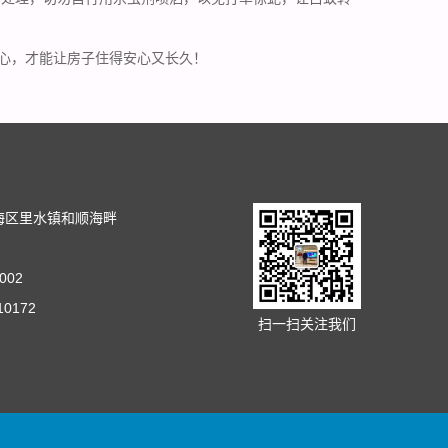
心，才能让房子住得安心又长久！
司
海区里水镇和顺海畔
002
10172
扫一扫关注我们