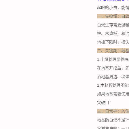
起眼的小虫，能
一、先搞懂：白
白蚁生存需要温
柱、木垫板）和混
地板下陷时，损
二、关键期：地基
1.土壤处理要彻底
在地基开挖后，先
洒地基周边、墙体
2.木材预处理不
如果地基需要使用
突破口！
三、日常护：入
地基防白蚁不是“
水滋生白蚁；一