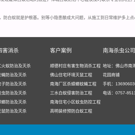
”，防白蚁就是
护根基
。别等小隐患酿成大问题，从施工到日常维护多上点
四害消杀
客户案例
南海杀虫公
红火蚁防治及灭杀
顺德村庄有害生物消杀工程
地址：佛山市南
苍蝇防治及灭杀
佛山住宅环境灭鼠工程
花园商铺
蚊子防治及灭杀
南海厂区杀蟑螂蚊蝇工程
手机：13690603
臭虫防治及灭杀
三水白蚁侵害防治工程
电话：0757-851
蟑螂防治及灭杀
南海住宅小区蚊虫防控工程
老鼠防治及灭杀
高明装修预防白蚁工程