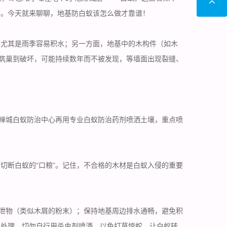
害。今天就来聊聊，地基防白蚁该怎么做才靠谱！
，尤其是雨季
容易积水
；另一方面，地基中的木构件（如木
从筑巢到破坏，可能持续数年而不被发现，等墙面出现裂缝、
，禅城白蚁防治中心再用专业白蚁防治药剂喷洒土壤，重点喷
切断白蚁的“口粮”。记住，不合格的木材是白蚁入侵的重要
排泄物（类似木屑的粉末）；保持地基周边排水通畅，避免积
门处理，切勿自行用杀虫剂喷洒，以免打草惊蛇，让白蚁转