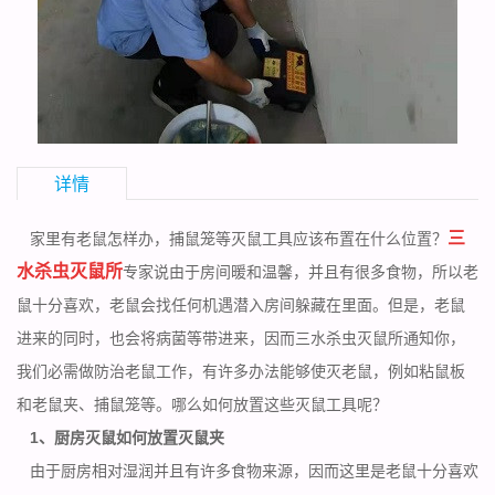
详情
三
家里有老鼠怎样办，捕鼠笼等灭鼠工具应该布置在什么位置？
水杀虫灭鼠所
专家说由于房间暖和温馨，并且有很多食物，所以老
鼠十分喜欢，老鼠会找任何机遇潜入房间躲藏在里面。但是，老鼠
进来的同时，也会将
病菌
等带进来，因而三水杀虫灭鼠所通知你，
我们必需做防治老鼠工作，有许多办法能够使灭老鼠，例如粘鼠板
和老鼠夹、捕鼠笼等。哪么如何放置这些灭鼠工具呢？
1、厨房灭鼠如何放置灭鼠夹
由于厨房相对湿润并且有许多
食物来源
，因而这里是老鼠十分喜欢