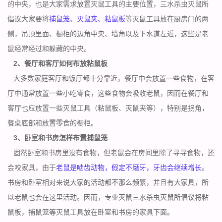
的中央，也是大家需求放置灭鼠工具的主要位置，三水杀虫灭鼠所
倡议大家要将
捕鼠笼、灭鼠夹、粘鼠板
等灭鼠工具放在厨房门的两
侧，吊顶里面、橱柜的边角中央、墙角以及下水道左近，这些是老
鼠经常经过和躲藏的中央。
2、餐厅和客厅如何布放粘鼠板
大多数家庭客厅和饭厅都十分靠近，餐厅中会放置一些食物，在客
厅中通常放置一些小吃零食，这些食物会吸收老鼠，因而在餐厅和
客厅也应放置一些灭鼠工具（粘鼠板、灭鼠夹等），特别是拐角，
餐桌底部和放置零食的橱柜。
3、卧室和书房怎样布置捕鼠笼
固然卧室和书房里没有食物，但老鼠会在房间里除了寻寻食物，还
会咬家具，由于
老鼠是啮齿动物，假定不磨牙，牙齿会继续增长
。
书房和卧室相对来说大家的活动都不那么频繁，并且有大家具，所
以老鼠也会在这里活动。因而，专业灭鼠三水杀虫灭鼠所倡议将粘
鼠板，捕鼠笼等灭鼠工具放在卧室和书房的家具下面。