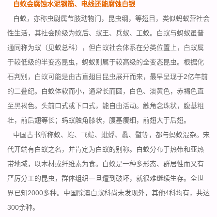
白蚁会腐蚀水泥钢筋、电线还能腐蚀白银
白蚁，亦称虫尉属节肢动物门，昆虫纲，等翅目，类似蚂蚁营社会
性生活，其社会阶级为蚁后、蚁王、兵蚁、工蚁。白蚁与蚂蚁虽普
通同称为蚁（见蚁总科），但白蚁社会体系在分类位置上，白蚁属
于较低级的
半变态昆虫
，蚂蚁则属于较高级的全变态昆虫。根据化
石判别，白蚁可能是由古直翅目昆虫展开而来，最早呈现于2亿年前
的二叠纪。白蚁体软而小，通常长而圆，白色、淡黄色，赤褐色直
至黑褐色。头前口式或下口式，能自由活动。触角念珠状，腹基粗
壮，前后翅等长；蚂蚁触角膝状，腹基瘦细，前翅大于后翅。
中国古书所称蚁、螘、飞螘、蚍蜉、蠡、螱等，都与蚂蚁混杂。宋
代开端有白蚁之名，并肯定为白蚁的别称。白蚁分布于热带和亚热
带地域，以木材或纤维素为食。白蚁是一种多形态、群居性而又有
严厉分工的昆虫，群体组织一旦遭到破坏，就很难继续生存。全世
界已知2000多种。中国除澳白蚁科尚未发现外，其他4科均有，共达
300余种。