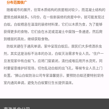
分布范围很广
随着城市的展开，往常木质结构的房屋相对较少，而混凝土结构的
建筑也越来越多。5月份，在一些新装修的房屋中中，就可能发现过
白蚁。白蚁栖息在温湿的装修材料里，它们以木质为食，为了能够
获得更多的食物，它们会在水泥或混凝土中腐蚀一条通道，然后爬
到楼层的高处，继续获取食物。
防蚁关键在于通风单调，家中呈现白蚁后，居民们大多喷洒
杀虫
剂
，其实这是治标不治本的办法，白蚁灭治需求专业人员。“住户一
旦发现家中有白蚁飞，应将门窗紧闭，清扫成堆后用开水烫死，同
时要留意维护好现场，切勿乱动白蚁的
出飞孔
，等候专业人员上门
处置。”狮山白蚁防治公司专家温馨提示，要预防白蚁还要特别坚持
室内通风单调，避免为白蚁繁衍生长提供温床。