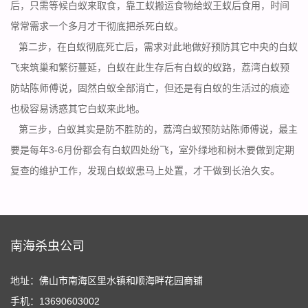
后，只需等候白蚁来取食，靠工蚁搬运食物给蚁王蚁后食用，时间
常常需求一个多月才干彻底把杀死白蚁。
第二步，在白蚁彻底死亡后，需求对此地做好预防其它中央的白蚁
飞来筑巢和繁衍蔓延，白蚁在此生存后有
白蚁的蚁路
，荔湾白蚁预
防站陈师傅说，固然白蚁全部消亡，但还是有白蚁的生活过的痕迹
也极容易诱惑其它白蚁来此地。
第三步，白蚁其实是防不胜防的，荔湾白蚁预防站陈师傅说，最主
要是每年3-6月份都会有白蚁四处纷飞，室外绿地和树木要做到定期
复查的维护工作，发现白蚁蚁患马上处置，才干做到长治久安。
南海杀虫公司
地址：佛山市南海区里水镇和顺海畔花园商铺
手机：13690603002